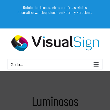
Skip
Rótulos luminosos, letras corpóreas, vinilos
to
decorativos... Delegaciones en Madrid y Barcelona.
content
WhatsApp
Go to...
Luminosos