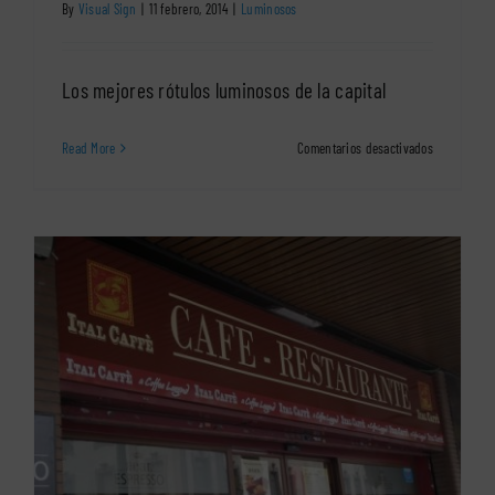
By
Visual Sign
|
11 febrero, 2014
|
Luminosos
Los mejores rótulos luminosos de la capital
en
Read More
Comentarios desactivados
Rótulos
luminosos:
los
rótulos
luminosos
más
famosos
de
Madrid