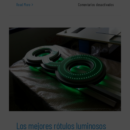
en
Read More
Comentarios desactivados
Servicio
de
rótulos
de
neón
en
Sant
Cugat
del
Vallés
Los mejores rótulos luminosos