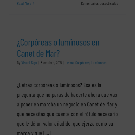
en
Read More
Comentarios desactivados
Descubre
el
servicio
más
profesional
¿Corpóreas o luminosos en
de
rótulos
Canet de Mar?
luminosos
de
By
Visual Sign
|
8 octubre, 2015
|
Letras Corpóreas
,
Luminosos
Cornellá
¿Letras corpóreas o luminosos? Esa es la
pregunta que no paras de hacerte ahora que vas
a poner en marcha un negocio en Canet de Mar y
que necesitas que cuente con el rótulo necesario
que le dé un valor añadido, que ejerza como su
marca y que [...]