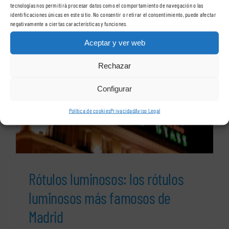
tecnologías nos permitirá procesar datos como el comportamiento de navegación o las
al
identificaciones únicas en este sitio. No consentir o retirar el consentimiento, puede afectar
usar
negativamente a ciertas características y funciones.
rótulos
Aceptar y ver web
luminosos
Rechazar
Configurar
Política de cookies
Privacidad
Aviso Legal
Rótulos luminosos: los rótulos
luminosos más famosos de
Madrid