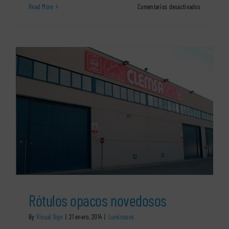
en
Read More
Comentarios desactivados
Rótulos
luminosos
para
bares
y
restaurante
Rótulos opacos novedosos
By
Visual Sign
|
21 enero, 2014
|
Luminosos