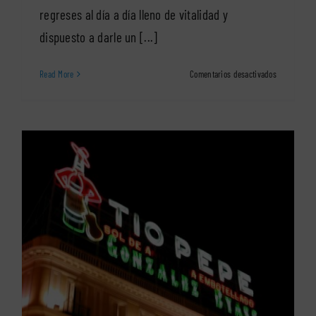
regreses al día a día lleno de vitalidad y
dispuesto a darle un [...]
en
Read More
Comentarios desactivados
Aprovecha
este
otoño
para
renovar
el
rótulo
luminoso
en
t
Móstoles