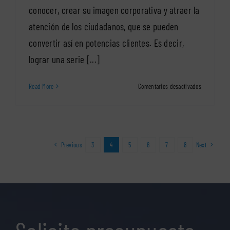
conocer, crear su imagen corporativa y atraer la
atención de los ciudadanos, que se pueden
convertir así en potencias clientes. Es decir,
lograr una serie [...]
en
Read More
Comentarios desactivados
Todo
sobre
los
rótulos
luminosos
Previous
3
4
5
6
7
8
Next