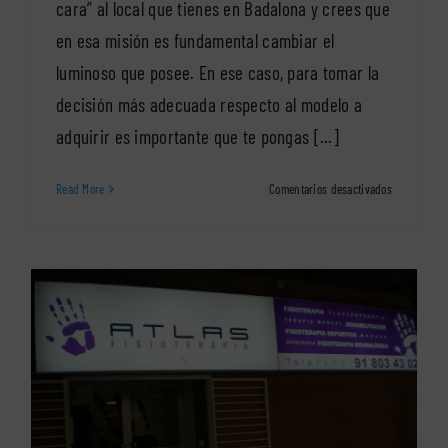
cara” al local que tienes en Badalona y crees que
en esa misión es fundamental cambiar el
luminoso que posee. En ese caso, para tomar la
decisión más adecuada respecto al modelo a
adquirir es importante que te pongas [...]
en
Read More
Comentarios desactivados
Consejos
para
elegir
los
mejores
luminosos
para
tu
local
en
Badalona