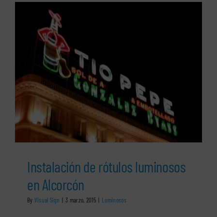
luminosos
led
en
Alcobendas
Instalación de rótulos luminosos
en Alcorcón
By
Visual Sign
|
3 marzo, 2015
|
Luminosos