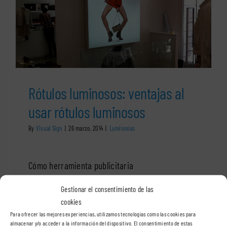
Rótulos luminosos: ventajas al
usar rótulos luminosos
By
Visual Sign
|
26 marzo, 2014
|
Luminosos
Cómo herramienta publicitaria
Gestionar el consentimiento de las
en
Read More
Comentarios desactivados
cookies
Rótulos
luminosos:
Para ofrecer las mejores experiencias, utilizamos tecnologías como las cookies para
almacenar y/o acceder a la información del dispositivo. El consentimiento de estas
ventajas