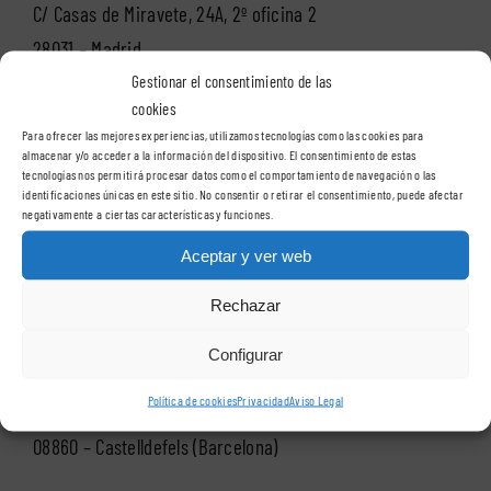
C/ Casas de Miravete, 24A, 2º oficina 2
28031 – Madrid
Gestionar el consentimiento de las
cookies
Teléfono:
91 400 89 67
Para ofrecer las mejores experiencias, utilizamos tecnologías como las cookies para
almacenar y/o acceder a la información del dispositivo. El consentimiento de estas
tecnologías nos permitirá procesar datos como el comportamiento de navegación o las
identificaciones únicas en este sitio. No consentir o retirar el consentimiento, puede afectar
VisualSign en Barcelona
negativamente a ciertas características y funciones.
Aceptar y ver web
Delegación Cataluña
Rechazar
Configurar
VisualSign – Barcelona
Política de cookies
Privacidad
Aviso Legal
Carrer de l’Onze de Setembre, 12
08860 – Castelldefels (Barcelona)