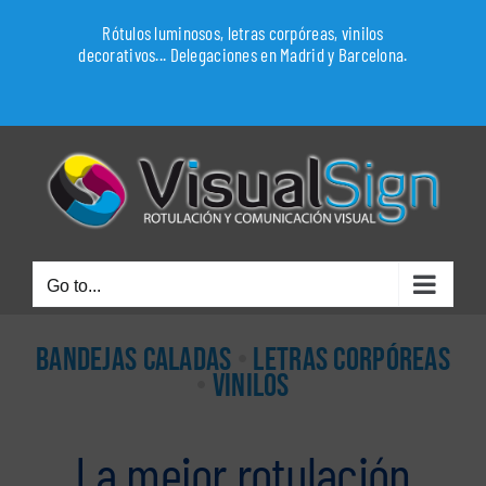
Skip
Rótulos luminosos, letras corpóreas, vinilos
to
decorativos... Delegaciones en Madrid y Barcelona.
content
WhatsApp
Go to...
BANDEJAS CALADAS
•
LETRAS CORPÓREAS
•
VINILOS
La mejor rotulación