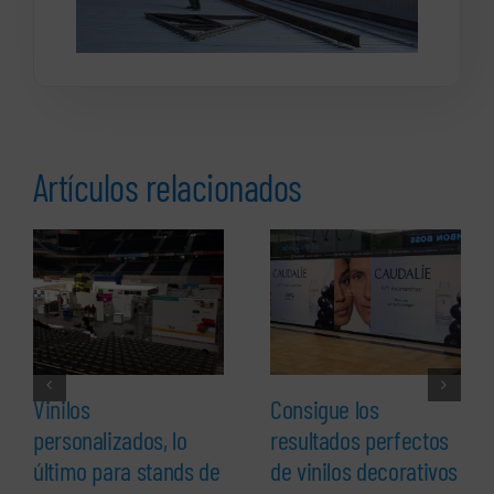
Artículos relacionados
Vinilos
Consigue los
personalizados, lo
resultados perfectos
último para stands de
de vinilos decorativos