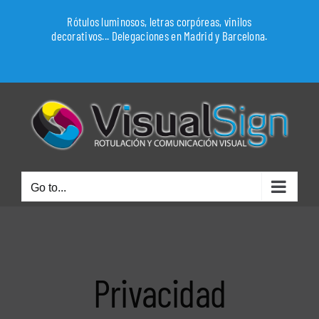
Skip
Rótulos luminosos, letras corpóreas, vinilos
to
decorativos... Delegaciones en Madrid y Barcelona.
content
WhatsApp
Go to...
Privacidad