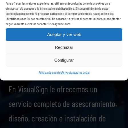
Para ofrecer las mejores experiencias, utilizamos tecnologías como las cookies para
almacenar y/o acceder a la información del dispositivo. El consentimiento de estas
tecnologías nos permitirá procesar datos como el comportamiento de navegación o las
Solicite presupuesto
identificaciones únicas en este sitio. No consentir o retirar el consentimiento, puede afectar
negativamente a ciertas características y funciones.
Aceptar y ver web
ahora
Rechazar
Configurar
Política de cookies
Privacidad
Aviso Legal
En VisualSign le ofrecemos un
servicio completo de asesoramiento,
diseño, creación e instalación de