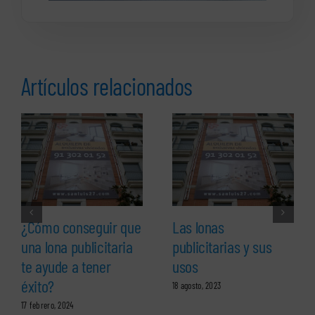
Artículos relacionados
¿Cómo conseguir que
Las lonas
una lona publicitaria
publicitarias y sus
te ayude a tener
usos
éxito?
18 agosto, 2023
17 febrero, 2024