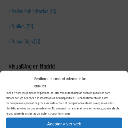
Vallas Publicitarias (16)
Vinilos (39)
Visual Sign (21)
VisualSing en Madrid
Gestionar el consentimiento de las
Delegación Madrid
cookies
Para ofrecer las mejores experiencias, utilizamos tecnologías como las cookies para
almacenar y/o acceder a la información del dispositivo. El consentimiento de estas
tecnologías nos permitirá procesar datos como el comportamiento de navegación o las
VisualSign – Madrid
identificaciones únicas en este sitio. No consentir o retirar el consentimiento, puede afectar
negativamente a ciertas características y funciones.
C/ Casas de Miravete, 24A, 2º oficina 2
Aceptar y ver web
28031 – Madrid