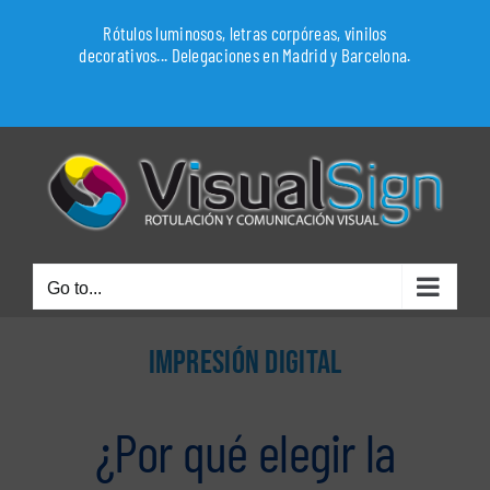
Skip
Rótulos luminosos, letras corpóreas, vinilos
to
decorativos... Delegaciones en Madrid y Barcelona.
content
WhatsApp
Go to...
IMPRESIÓN DIGITAL
¿Por qué elegir la