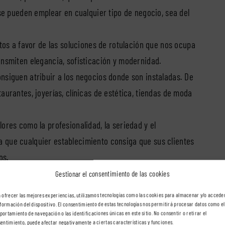
 se pueden emplear en cualquier tipo de negocio, sea del
ctos a favor de las soluciones de rotulación que nos ocupa
ansmiten elegancia, sofisticación y modernidad.
nsiguen atribuir a los negocios donde son instaladas. De
aurantes, joyerías, clínicas de estética, tiendas de moda
ores como la profesionalidad, la seriedad y el
 que cualquier establecimiento consiga que sus clientes
os.
 igualmente el hecho de que las corpóreas de acero son
Gestionar el consentimiento de las cookies
ase por una calle donde estén instaladas y no lleve su
 ofrecer las mejores experiencias, utilizamos tecnologías como las cookies para almacenar y/o accede
nformación del dispositivo. El consentimiento de estas tecnologías nos permitirá procesar datos como el
ortamiento de navegación o las identificaciones únicas en este sitio. No consentir o retirar el
entimiento, puede afectar negativamente a ciertas características y funciones.