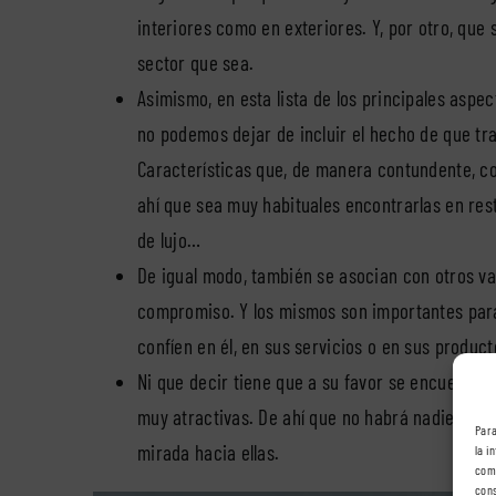
interiores como en exteriores. Y, por otro, que
sector que sea.
Asimismo, en esta lista de los principales aspe
no podemos dejar de incluir el hecho de que tr
Características que, de manera contundente, co
ahí que sea muy habituales encontrarlas en rest
de lujo…
De igual modo, también se asocian con otros val
compromiso. Y los mismos son importantes para
confíen en él, en sus servicios o en sus product
Ni que decir tiene que a su favor se encuentra
muy atractivas. De ahí que no habrá nadie que p
Para
mirada hacia ellas.
la i
comp
cons