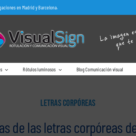
egaciones en Madrid y Barcelona.
os
Rótulos luminosos
Blog Comunicación visual
LETRAS CORPÓREAS
as de las letras corpóreas d