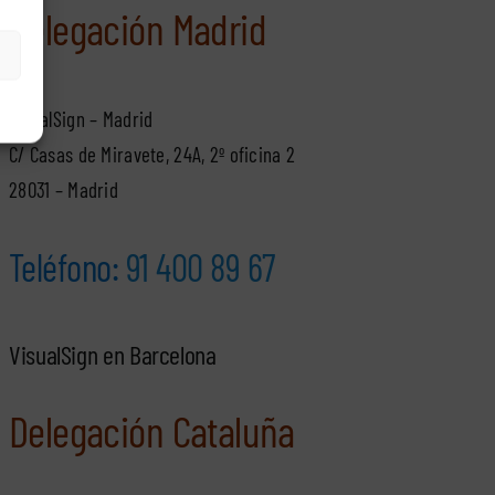
Delegación Madrid
VisualSign – Madrid
C/ Casas de Miravete, 24A, 2º oficina 2
28031 – Madrid
Teléfono:
91 400 89 67
VisualSign en Barcelona
Delegación Cataluña