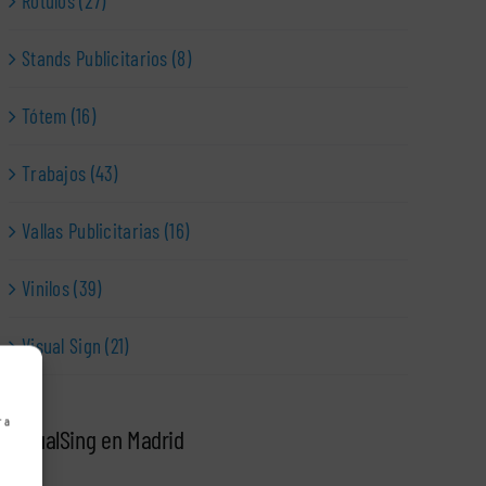
Rótulos (27)
Stands Publicitarios (8)
Tótem (16)
Trabajos (43)
Vallas Publicitarias (16)
Vinilos (39)
Visual Sign (21)
r a
VisualSing en Madrid