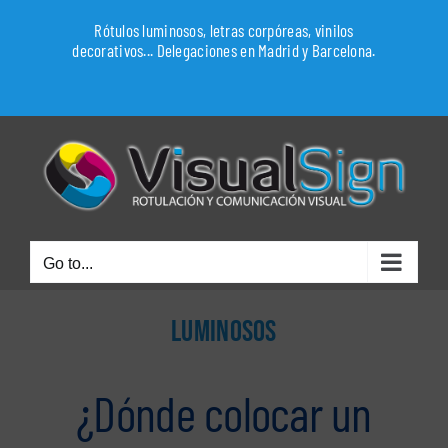
Skip
Rótulos luminosos, letras corpóreas, vinilos
to
decorativos... Delegaciones en Madrid y Barcelona.
content
WhatsApp
Go to...
LUMINOSOS
¿Dónde colocar un