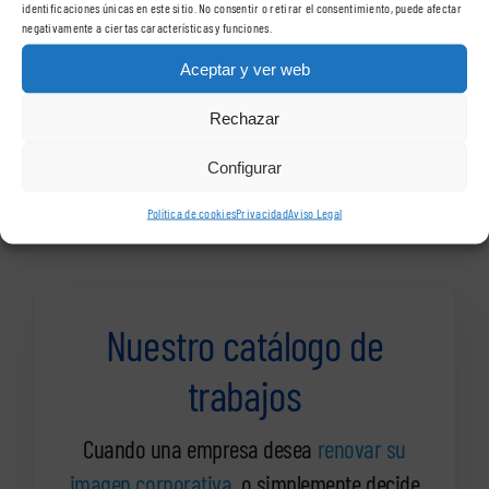
VisualSign – Barcelona
identificaciones únicas en este sitio. No consentir o retirar el consentimiento, puede afectar
negativamente a ciertas características y funciones.
Carrer de l’Onze de Setembre, 12
Aceptar y ver web
08860 – Castelldefels (Barcelona)
Rechazar
Teléfono:
93 645 25 18
Configurar
Política de cookies
Privacidad
Aviso Legal
Nuestro catálogo de
trabajos
Cuando una empresa desea
renovar su
imagen corporativa
, o simplemente decide