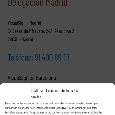
Delegación Madrid
VisualSign – Madrid
C/ Casas de Miravete, 24A, 2º oficina 2
28031 – Madrid
Teléfono:
91 400 89 67
VisualSign en Barcelona
Gestionar el consentimiento de las
Delegación Cataluña
cookies
Para ofrecer las mejores experiencias, utilizamos tecnologías como las cookies para
almacenar y/o acceder a la información del dispositivo. El consentimiento de estas
tecnologías nos permitirá procesar datos como el comportamiento de navegación o las