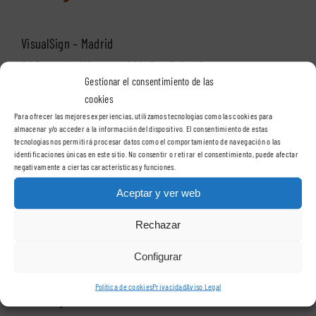
VisualSign – Madrid
C/ Casas de Miravete, 24A, 2º oficina 2
Gestionar el consentimiento de las
28031 – Madrid
cookies
Para ofrecer las mejores experiencias, utilizamos tecnologías como las cookies para
almacenar y/o acceder a la información del dispositivo. El consentimiento de estas
Teléfono:
91 400 89 67
tecnologías nos permitirá procesar datos como el comportamiento de navegación o las
identificaciones únicas en este sitio. No consentir o retirar el consentimiento, puede afectar
negativamente a ciertas características y funciones.
VisualSign en Barcelona
Aceptar y ver web
Rechazar
Delegación Cataluña
Configurar
Política de cookies
Privacidad
Aviso Legal
VisualSign – Barcelona