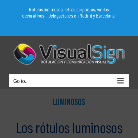
Skip
Rótulos luminosos, letras corpóreas, vinilos
to
decorativos... Delegaciones en Madrid y Barcelona.
content
WhatsApp
Go to...
LUMINOSOS
Los rótulos luminosos