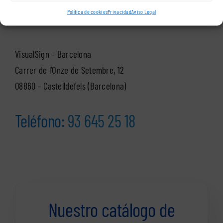
Delegación Cataluña
Política de cookies
Privacidad
Aviso Legal
VisualSign – Barcelona
Carrer de l’Onze de Setembre, 12
08860 – Castelldefels (Barcelona)
Teléfono:
93 645 25 18
Nuestro catálogo de