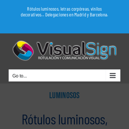
Skip
Rótulos luminosos, letras corpóreas, vinilos
to
decorativos... Delegaciones en Madrid y Barcelona.
content
WhatsApp
Go to...
LUMINOSOS
Rótulos luminosos,