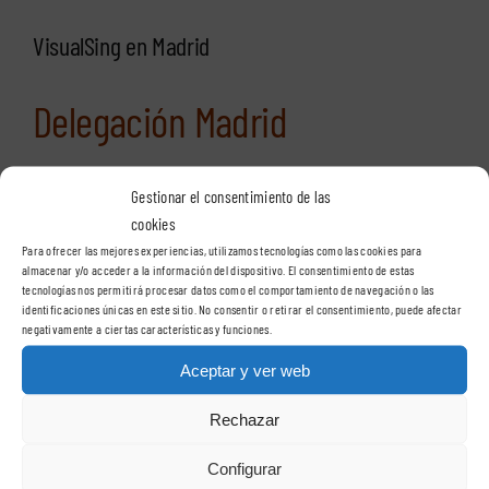
VisualSing en Madrid
Delegación Madrid
Gestionar el consentimiento de las
VisualSign – Madrid
cookies
C/ Casas de Miravete, 24A, 2º oficina 2
Para ofrecer las mejores experiencias, utilizamos tecnologías como las cookies para
almacenar y/o acceder a la información del dispositivo. El consentimiento de estas
28031 – Madrid
tecnologías nos permitirá procesar datos como el comportamiento de navegación o las
identificaciones únicas en este sitio. No consentir o retirar el consentimiento, puede afectar
negativamente a ciertas características y funciones.
Teléfono:
91 400 89 67
Aceptar y ver web
Rechazar
VisualSign en Barcelona
Configurar