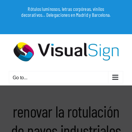
Skip
Rótulos luminosos, letras corpóreas, vinilos
to
decorativos... Delegaciones en Madrid y Barcelona.
content
WhatsApp
Go to...
renovar la rotulación
de naves industriales