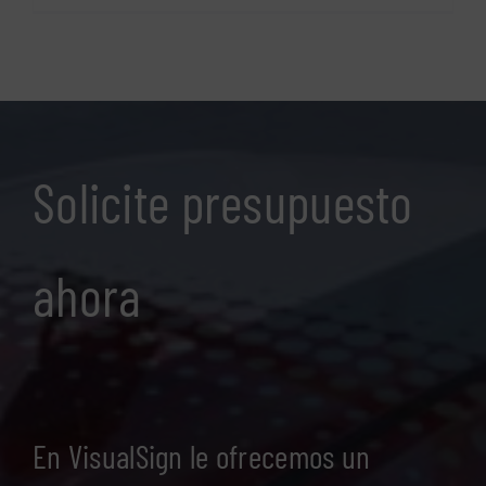
de
la
rotulación
en
naves
industriales
Solicite presupuesto
ahora
En VisualSign le ofrecemos un