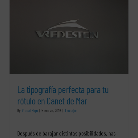
para
tu
negocio
en
Gavá
La tipografía perfecta para tu
rótulo en Canet de Mar
By
Visual Sign
|
5 marzo, 2016
|
Trabajos
Después de barajar distintas posibilidades, has