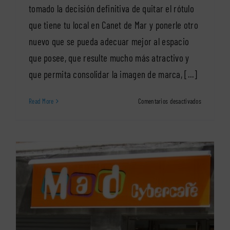
tomado la decisión definitiva de quitar el rótulo
que tiene tu local en Canet de Mar y ponerle otro
nuevo que se pueda adecuar mejor al espacio
que posee, que resulte mucho más atractivo y
que permita consolidar la imagen de marca, [...]
en
Read More
Comentarios desactivados
La
tipografía
perfecta
para
tu
rótulo
en
Canet
de
Mar