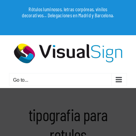
Skip
Rótulos luminosos, letras corpóreas, vinilos
to
decorativos... Delegaciones en Madrid y Barcelona.
content
WhatsApp
Go to...
tipografia para
rotulos