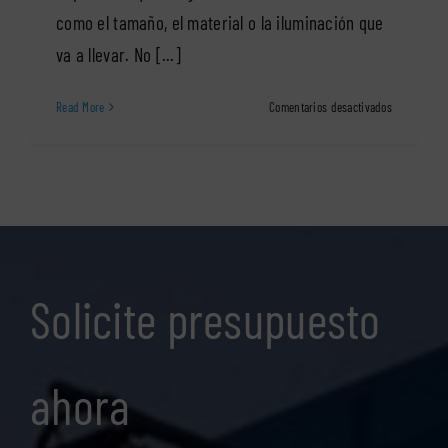
como el tamaño, el material o la iluminación que
va a llevar. No [...]
en
Read More
Comentarios desactivados
Tipografía
para
rótulos
luminosos
Solicite presupuesto
ahora