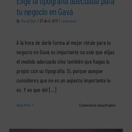
Elige la tipografía adecuada para
tu negocio en Gavá
By
Visual Sign
|
27 abril, 2017
|
Luminosos
A la hora de darle forma al mejor rótulo para tu
negocio en Gavá es importante no solo que elijas
el modelo adecuado sino también que hagas lo
propio con su tipografía. Sí, porque aunque
consideres que no es un aspecto importante lo
es. Y es que del [...]
en
Read More
Comentarios desactivados
Elige
la
tipografía
adecuada