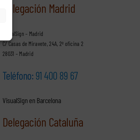
Delegación Madrid
VisualSign – Madrid
C/ Casas de Miravete, 24A, 2º oficina 2
28031 – Madrid
Teléfono:
91 400 89 67
VisualSign en Barcelona
Delegación Cataluña