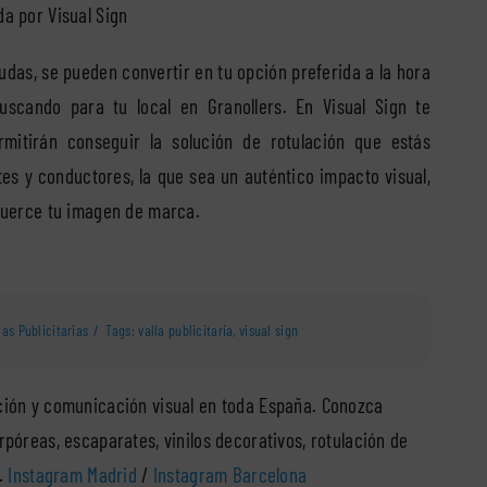
da por Visual Sign
dudas, se pueden convertir en tu opción preferida a la hora
buscando para tu local en Granollers. En Visual Sign te
itirán conseguir la solución de rotulación que estás
tes y conductores, la que sea un auténtico impacto visual,
refuerce tu imagen de marca.
las Publicitarias
/
Tags:
valla publicitaria
,
visual sign
ción y comunicación visual en toda España. Conozca
rpóreas, escaparates, vinilos decorativos, rotulación de
s…
Instagram Madrid
/
Instagram Barcelona