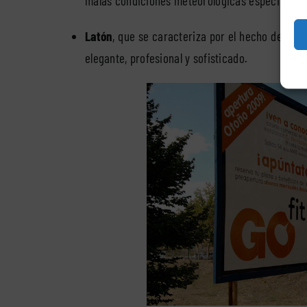
malas condiciones meteorológicas especialmente
Latón
, que se caracteriza por el hecho de que
elegante, profesional y sofisticado.