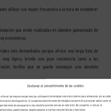
len utilizar con mayor frecuencia a la hora de establecer
rotulación que están realizadas en alambre galvanizado de
 muy económicas.
eriales más demandados porque ofrece una larga lista de
o muy ligero, brinda una gran resistencia tanto a las
osión, facilita que se pueda conseguir una absoluta
Gestionar el consentimiento de las cookies
os más reclamados del sector por el hecho de que presenta
y barato y ajustado a la economía de cualquier empresa,
 ofrecer las mejores experiencias, utilizamos tecnologías como las cookies para almacenar y/o accede
nformación del dispositivo. El consentimiento de estas tecnologías nos permitirá procesar datos como el
ores como exteriores, que hace frente muy bien tanto a las
ortamiento de navegación o las identificaciones únicas en este sitio. No consentir o retirar el
entimiento, puede afectar negativamente a ciertas características y funciones.