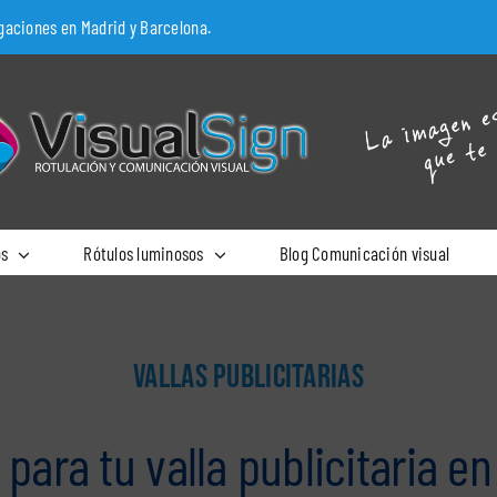
egaciones en Madrid y Barcelona.
os
Rótulos luminosos
Blog Comunicación visual
VALLAS PUBLICITARIAS
 para tu valla publicitaria en