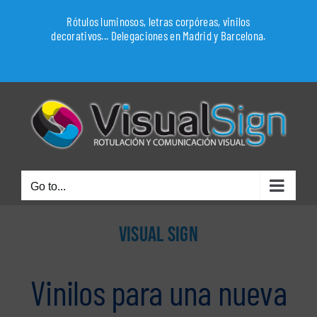
Skip
Rótulos luminosos, letras corpóreas, vinilos
to
decorativos... Delegaciones en Madrid y Barcelona.
content
WhatsApp
Go to...
VISUAL SIGN
Vinilos para una nueva