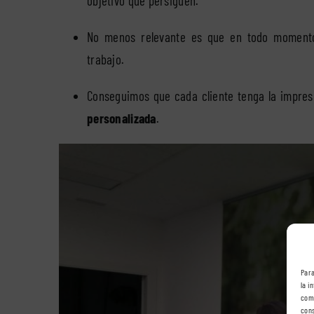
objetivo que persiguen.
No menos relevante es que en todo momento
trabajo.
Conseguimos que cada cliente tenga la impres
personalizada
.
Para
la i
comp
cons