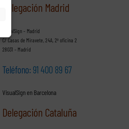
Delegación Madrid
VisualSign – Madrid
C/ Casas de Miravete, 24A, 2º oficina 2
28031 – Madrid
Teléfono:
91 400 89 67
VisualSign en Barcelona
Delegación Cataluña