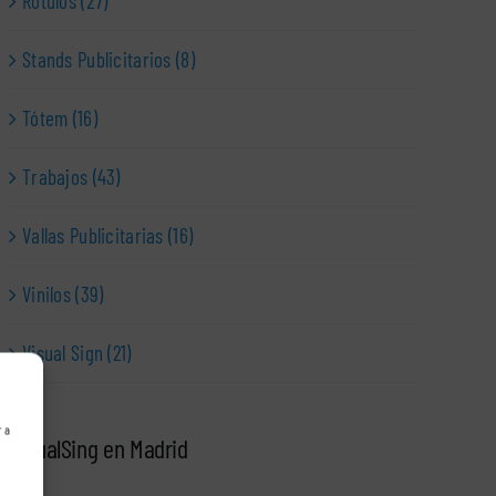
Rótulos (27)
Stands Publicitarios (8)
Tótem (16)
Trabajos (43)
Vallas Publicitarias (16)
Vinilos (39)
Visual Sign (21)
r a
VisualSing en Madrid