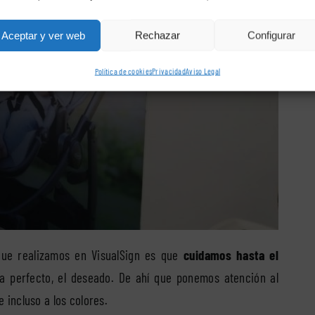
Aceptar y ver web
Rechazar
Configurar
Política de cookies
Privacidad
Aviso Legal
 que realizamos en VisualSign es que
cuidamos hasta el
ea perfecto, el deseado. De ahí que ponemos atención al
e incluso a los colores.