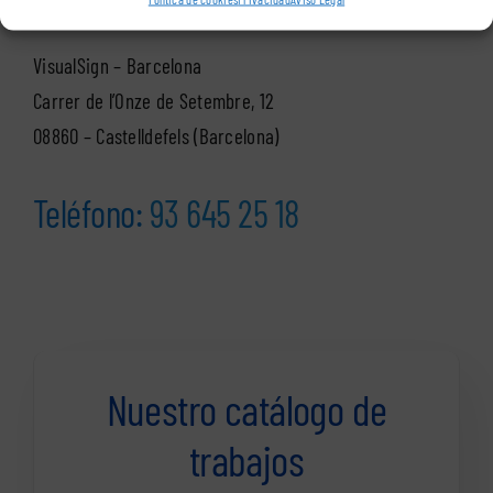
VisualSign – Barcelona
Carrer de l’Onze de Setembre, 12
08860 – Castelldefels (Barcelona)
Teléfono:
93 645 25 18
Nuestro catálogo de
trabajos