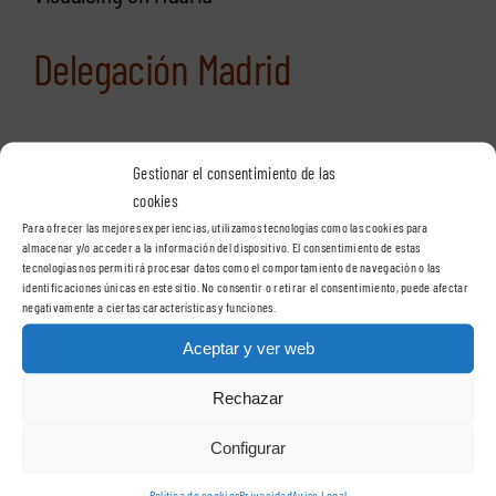
Delegación Madrid
VisualSign – Madrid
Gestionar el consentimiento de las
C/ Casas de Miravete, 24A, 2º oficina 2
cookies
28031 – Madrid
Para ofrecer las mejores experiencias, utilizamos tecnologías como las cookies para
almacenar y/o acceder a la información del dispositivo. El consentimiento de estas
tecnologías nos permitirá procesar datos como el comportamiento de navegación o las
identificaciones únicas en este sitio. No consentir o retirar el consentimiento, puede afectar
Teléfono:
91 400 89 67
negativamente a ciertas características y funciones.
Aceptar y ver web
VisualSign en Barcelona
Rechazar
Configurar
Delegación Cataluña
Política de cookies
Privacidad
Aviso Legal