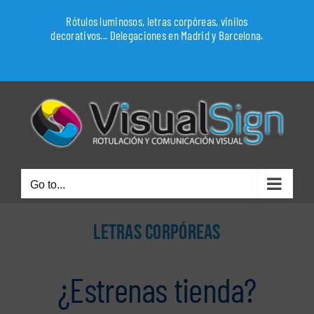
Skip
Rótulos luminosos, letras corpóreas, vinilos
to
decorativos... Delegaciones en Madrid y Barcelona.
content
WhatsApp
Go to...
LETRAS CORPÓREAS
¿Estrenas tienda?