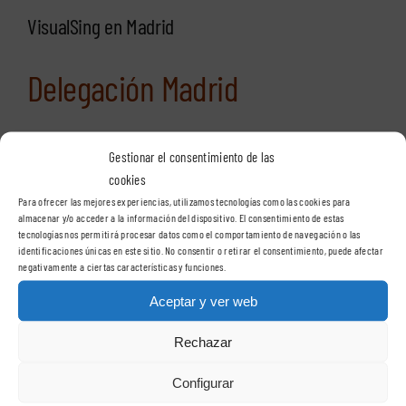
VisualSing en Madrid
Delegación Madrid
Gestionar el consentimiento de las
VisualSign – Madrid
cookies
C/ Casas de Miravete, 24A, 2º oficina 2
Para ofrecer las mejores experiencias, utilizamos tecnologías como las cookies para
28031 – Madrid
almacenar y/o acceder a la información del dispositivo. El consentimiento de estas
tecnologías nos permitirá procesar datos como el comportamiento de navegación o las
identificaciones únicas en este sitio. No consentir o retirar el consentimiento, puede afectar
negativamente a ciertas características y funciones.
Teléfono:
91 400 89 67
Aceptar y ver web
Rechazar
VisualSign en Barcelona
Configurar