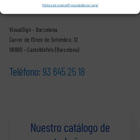
Delegación Cataluña
Política de cookies
Privacidad
Aviso Legal
VisualSign – Barcelona
Carrer de l’Onze de Setembre, 12
08860 – Castelldefels (Barcelona)
Teléfono:
93 645 25 18
Nuestro catálogo de