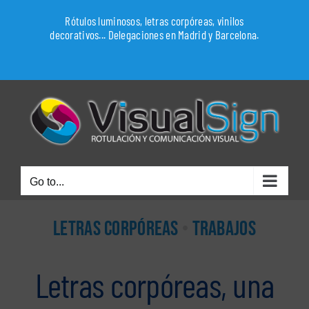
Skip
Rótulos luminosos, letras corpóreas, vinilos
to
decorativos... Delegaciones en Madrid y Barcelona.
content
WhatsApp
Go to...
LETRAS CORPÓREAS
•
TRABAJOS
Letras corpóreas, una