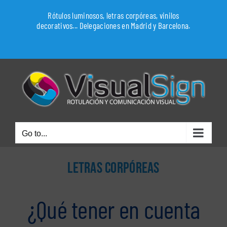
Skip
Rótulos luminosos, letras corpóreas, vinilos
to
decorativos... Delegaciones en Madrid y Barcelona.
content
WhatsApp
Go to...
LETRAS CORPÓREAS
¿Qué tener en cuenta