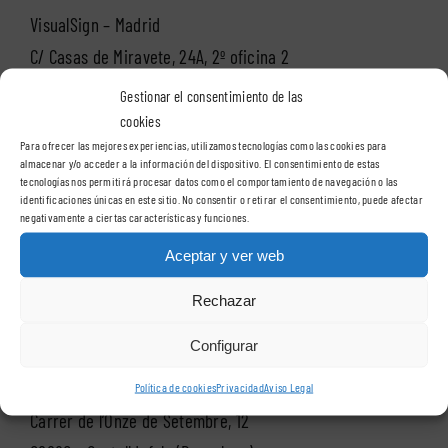
VisualSign – Madrid
C/ Casas de Miravete, 24A, 2º oficina 2
28031 – Madrid
Gestionar el consentimiento de las
cookies
Para ofrecer las mejores experiencias, utilizamos tecnologías como las cookies para
Teléfono:
91 400 89 67
almacenar y/o acceder a la información del dispositivo. El consentimiento de estas
tecnologías nos permitirá procesar datos como el comportamiento de navegación o las
identificaciones únicas en este sitio. No consentir o retirar el consentimiento, puede afectar
negativamente a ciertas características y funciones.
VisualSign en Barcelona
Aceptar y ver web
Delegación Cataluña
Rechazar
Configurar
VisualSign – Barcelona
Política de cookies
Privacidad
Aviso Legal
Carrer de l’Onze de Setembre, 12