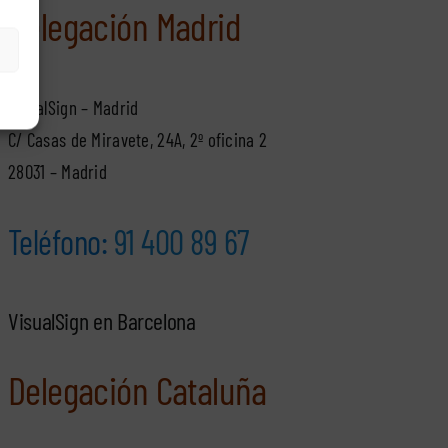
Delegación Madrid
VisualSign – Madrid
C/ Casas de Miravete, 24A, 2º oficina 2
28031 – Madrid
Teléfono:
91 400 89 67
VisualSign en Barcelona
Delegación Cataluña