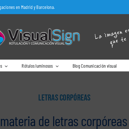
egaciones en Madrid y Barcelona.
os
Rótulos luminosos
Blog Comunicación visual
LETRAS CORPÓREAS
materia de letras corpóreas