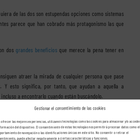
lquiera de las dos son estupendas opciones como sistemas
tantes parece que han cobrado más protagonismo las que
con dos
grandes beneficios
que merece la pena tener en
nsiguen atraer la mirada de cualquier persona que pase
. Y esto significa, por tanto, que ayudan a aquella a
 incluso a encontrarlo cuando están buscándolo.
Gestionar el consentimiento de las cookies
convierten en un estupendo sistema de rotulación para
Claro, porque están iluminadas durante el día y también por
 ofrecer las mejores experiencias, utilizamos tecnologías como las cookies para almacenar y/o accede
nformación del dispositivo. El consentimiento de estas tecnologías nos permitirá procesar datos como el
do para nadie en ningún momento.
ortamiento de navegación o las identificaciones únicas en este sitio. No consentir o retirar el
entimiento, puede afectar negativamente a ciertas características y funciones.