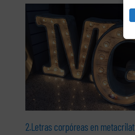
2.Letras corpóreas en metacrilat