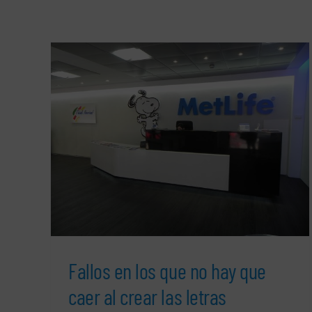
r al
un
Fallos en los que no hay que
caer al crear las letras