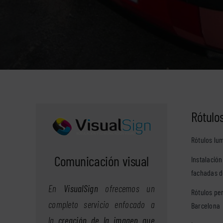
Rótulos
Rótulos lu
Comunicación visual
Instalació
fachadas de
En
VisualSign
ofrecemos un
Rótulos pe
completo servicio enfocado a
Barcelona
la
creación de la imagen que