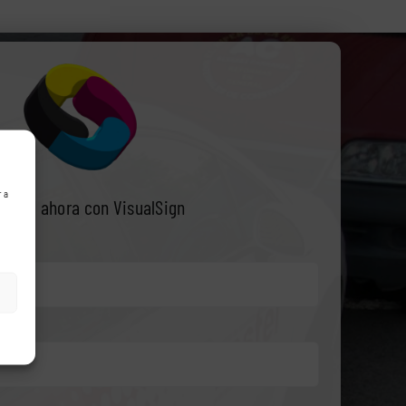
r a
tacte ahora con VisualSign