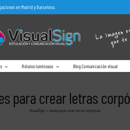
egaciones en Madrid y Barcelona.
os
Rótulos luminosos
Blog Comunicación visual
es para crear letras corp
VisualSign
»
claves para crear letras corpóreas