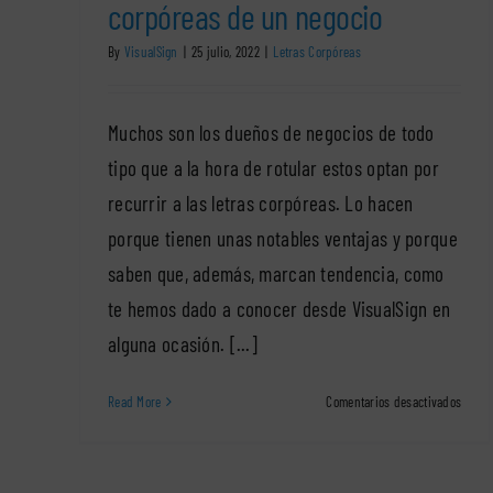
corpóreas de un negocio
By
VisualSign
|
25 julio, 2022
|
Letras Corpóreas
Muchos son los dueños de negocios de todo
tipo que a la hora de rotular estos optan por
recurrir a las letras corpóreas. Lo hacen
porque tienen unas notables ventajas y porque
saben que, además, marcan tendencia, como
te hemos dado a conocer desde VisualSign en
alguna ocasión. [...]
en
Read More
Comentarios desactivados
Fallos
en
los