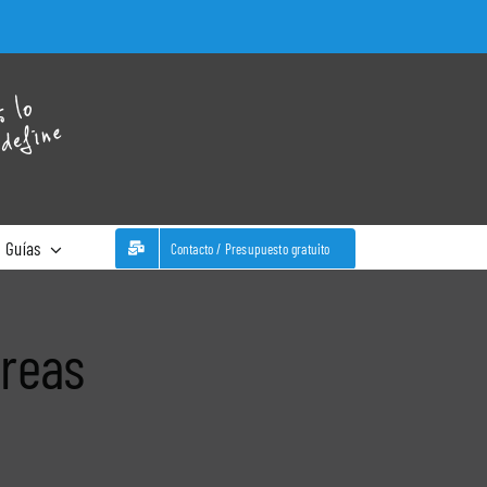
WhatsA
Guías
Contacto / Presupuesto gratuito
óreas