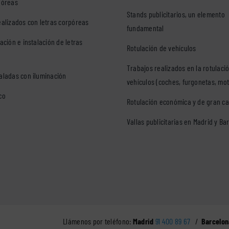
póreas
Stands publicitarios, un elemento
ealizados con letras corpóreas
fundamental
ación e instalación de letras
Rotulación de vehículos
Trabajos realizados en la rotulaci
aladas con iluminación
vehículos (coches, furgonetas, mo
co
Rotulación económica y de gran ca
Vallas publicitarias en Madrid y Ba
Llámenos por teléfono:
Madrid
91 400 89 67
/
Barcelon