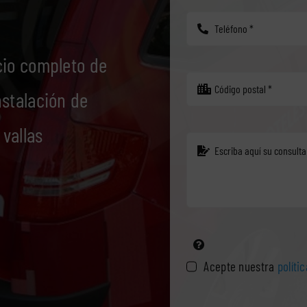
cio completo de
nstalación de
 vallas
Acepte nuestra
políti