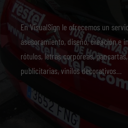
En VisualSign le ofrecemos un servi
asesoramiento, diseño, creación e i
rótulos, letras corpóreas, pancartas,
publicitarias, vinilos decorativos…