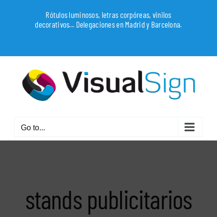
Skip
Rótulos luminosos, letras corpóreas, vinilos
to
decorativos... Delegaciones en Madrid y Barcelona.
content
WhatsApp
Go to...
stands publicitarios