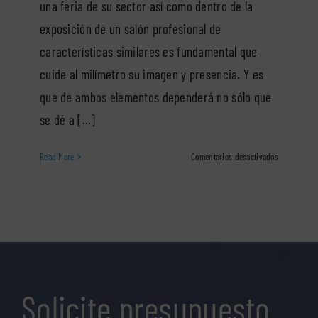
una feria de su sector así como dentro de la
exposición de un salón profesional de
características similares es fundamental que
cuide al milímetro su imagen y presencia. Y es
que de ambos elementos dependerá no sólo que
se dé a [...]
en
Read More
Comentarios desactivados
Stands
publicitario
para
ferias
y
exposicione
Solicite presupuesto