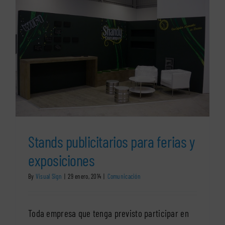
stand
atractivo
de
tu
empresa
Stands publicitarios para ferias y
exposiciones
By
Visual Sign
|
29 enero, 2014
|
Comunicación
Toda empresa que tenga previsto participar en